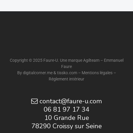
Copyright © 2025 Faure-U. Une marque Agilteam – Emmanuel
Faure
By
digitalcorner.me
&
tissko.com
–
Mentions légales
–
Réglement intérieur
contact@faure-u.com
06 81 97 17 34
10 Grande Rue
78290 Croissy sur Seine