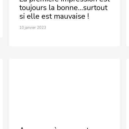
toujours la bonne…surtout
si elle est mauvaise !
10 janvier 2023
Apprenez à segmenter votre
fichier en fonction de son
potentiel !