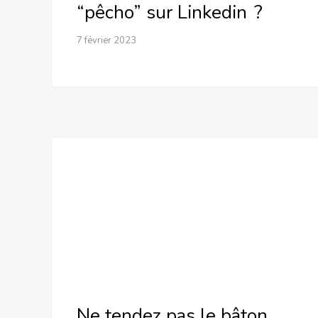
“pêcho” sur Linkedin ?
7 février 2023
Ne tendez pas le bâton pour
vous faire battre !
Ne tendez pas le bâton