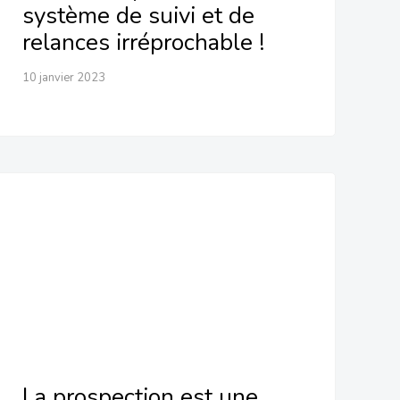
système de suivi et de
relances irréprochable !
10 janvier 2023
La prospection est une occasion
unique de faire la veille sur son
marché !
La prospection est une