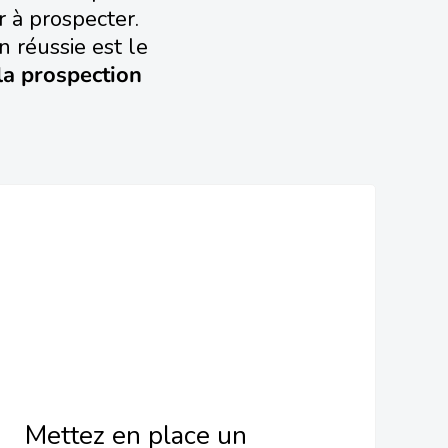
r à prospecter.
n réussie est le
la prospection
Mettez en place un système de
suivi et de relances
irréprochable !
Mettez en place un