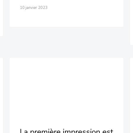
10 janvier 2023
La première impression est
toujours la bonne…surtout si
elle est mauvaise !
La première impression est