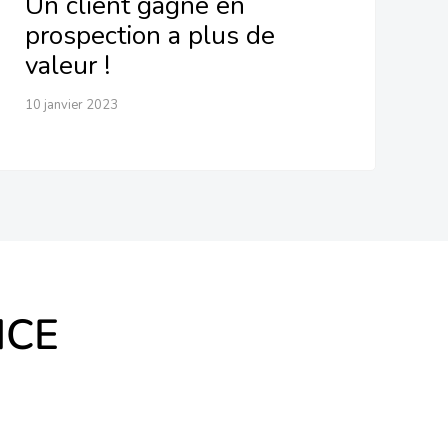
Un client gagné en
prospection a plus de
valeur !
10 janvier 2023
NCE