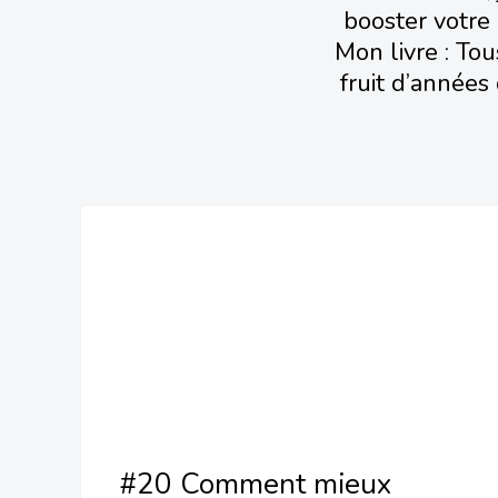
booster votre 
Mon livre : Tou
fruit d’années
#20 Comment mieux “pêcho”
sur Linkedin ?
#20 Comment mieux