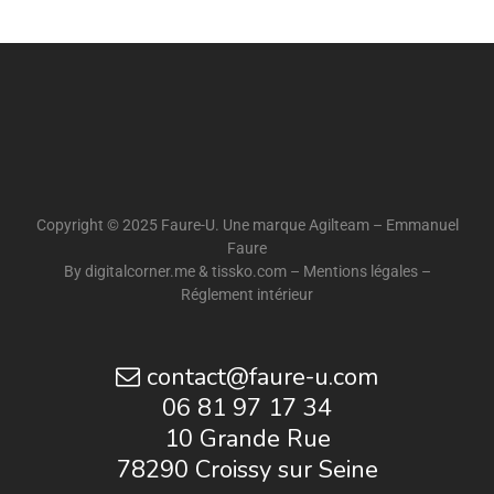
Copyright © 2025 Faure-U. Une marque Agilteam – Emmanuel
Faure
By
digitalcorner.me
&
tissko.com
–
Mentions légales
–
Réglement intérieur
contact@faure-u.com
06 81 97 17 34
10 Grande Rue
78290 Croissy sur Seine